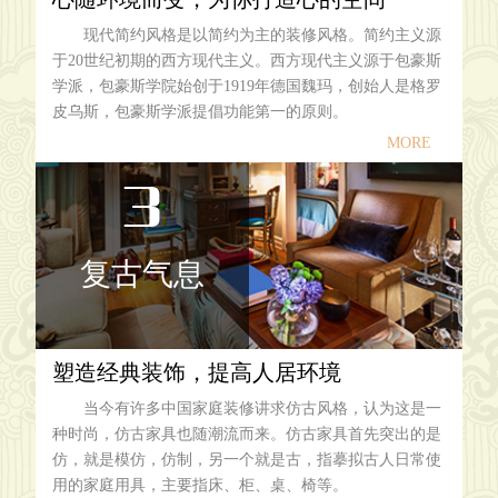
现代简约风格是以简约为主的装修风格。简约主义源
于20世纪初期的西方现代主义。西方现代主义源于包豪斯
学派，包豪斯学院始创于1919年德国魏玛，创始人是格罗
皮乌斯，包豪斯学派提倡功能第一的原则。
MORE
3
复古气息
塑造经典装饰，提高人居环境
当今有许多中国家庭装修讲求仿古风格，认为这是一
种时尚，仿古家具也随潮流而来。仿古家具首先突出的是
仿，就是模仿，仿制，另一个就是古，指摹拟古人日常使
用的家庭用具，主要指床、柜、桌、椅等。