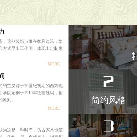
力
素，这些装饰点缀在家具边沿，给
合方式早出工作间，体现出定制家
MORE
2
间
简约主义源于20世纪初期的西方现
学院始创于1919年德国魏玛，创
简约风格
的原则。
MORE
3
认为这是一种时尚，仿古家具也随