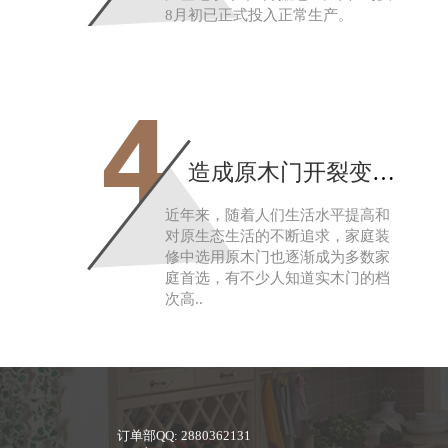
8月初已正式投入正常生产。
4
造成原木门开裂变形的主要原因
近年来，随着人们生活水平提高和
对原生态生活的不断追求，家庭装
修中选用原木门也逐渐成为多数家
庭首选，有不少人知道实木门的档
次高..
订单部QQ: 2880362131