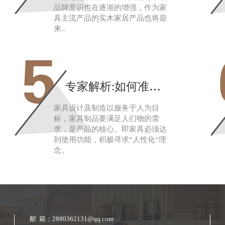
品牌意识也在逐渐的增强，作为家
具主流产品的实木家居产品也将迎
来..
5
专家解析:如何准确的检验木制家具
家具设计及制造以服务于人为目
标，家具制品要满足人们物的需
求，是产品的核心。即家具必须达
到使用功能，积极寻求“人性化”理
念。
邮 箱：2880362131@qq.com