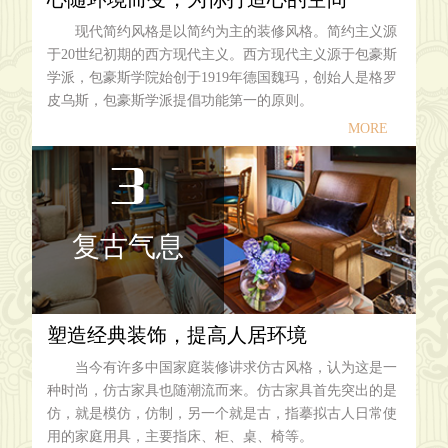
现代简约风格是以简约为主的装修风格。简约主义源
于20世纪初期的西方现代主义。西方现代主义源于包豪斯
学派，包豪斯学院始创于1919年德国魏玛，创始人是格罗
皮乌斯，包豪斯学派提倡功能第一的原则。
MORE
3
复古气息
塑造经典装饰，提高人居环境
当今有许多中国家庭装修讲求仿古风格，认为这是一
种时尚，仿古家具也随潮流而来。仿古家具首先突出的是
仿，就是模仿，仿制，另一个就是古，指摹拟古人日常使
用的家庭用具，主要指床、柜、桌、椅等。